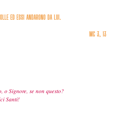
VOLLE ED ESSI ANDARONO DA LUI.
MC 3, 13
o, o Signore, se non questo?
ici Santi!