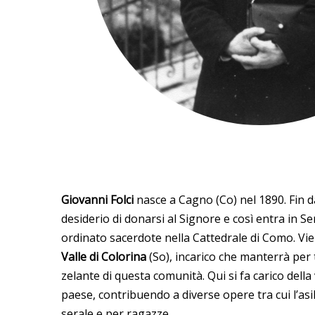
Giovanni Folci
nasce a Cagno (Co) nel 1890. Fin da
desiderio di donarsi al Signore e così entra in S
ordinato sacerdote nella Cattedrale di Como. Vi
Valle di Colorina
(So), incarico che manterrà per 
zelante di questa comunità. Qui si fa carico della v
paese, contribuendo a diverse opere tra cui l’asil
serale e per ragazze.