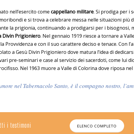
mato nell’esercito come
cappellano militare
. Si prodiga per i 
 moribondi e si trova a celebrare messa nelle situazioni più dif
ante la prigionia, continuando a prodigarsi per i bisognosi, 
 Divin Prigioniero
. Nel gennaio 1919 riesce a tornare a Vall
a Provvidenza e con il suo carattere deciso e tenace. Con l’a
itolato a Gesù Divin Prigioniero dove matura l’idea di dedicars
i vari pre-seminari e case al servizio dei sacerdoti, come lui d
Crocifisso. Nel 1963 muore a Valle di Colorina dove riposa nel
Amore nel Tabernacolo Santo, è il compagno nostro, l’amic
tti i testimoni
ELENCO COMPLETO