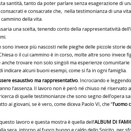
esta santità, tanto da poter parlare senza esagerazione di u
i, consacrati e consacrate che, nella testimonianza di una vita
l cammino della vita.
essaria una scelta, tenendo conto della rappresentatività dell
mi.
tre sono invece più nascosti nelle pieghe delle piccole storie
a Chiesa o il cui cammino è in corso, molte altre sono invece
è anche trovare non solo singoli ma esperienze comunitarie e
i indicare alcuni buoni esempi, come si fa in ogni famiglia.
ssere esaustivo ma rappresentativo
. Incrociando e leggendo
anno l’assenza. Il lavoro non è però né chiuso né riservato a 
ricerca di quelle testimonianze che sono segno dell’opera s
tto ai giovani, se è vero, come diceva Paolo VI, che “
l’uomo c
questo lavoro e questa mostra è quella dell’
ALBUM DI FAMI
la sera, intorno al fuoco buono e caldo dello Spirito, per 