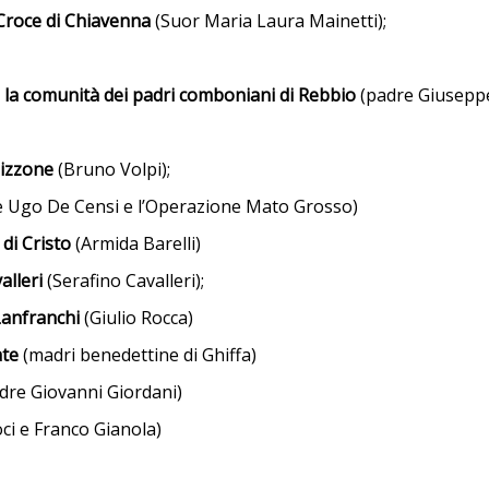
 Croce di Chiavenna
(Suor Maria Laura Mainetti);
e la comunità dei padri comboniani di Rebbio
(padre Giuseppe
pizzone
(Bruno Volpi);
e Ugo De Censi e l’Operazione Mato Grosso)
 di Cristo
(Armida Barelli)
alleri
(Serafino Cavalleri);
Lanfranchi
(Giulio Rocca)
ate
(madri benedettine di Ghiffa)
dre Giovanni Giordani)
ci e Franco Gianola)