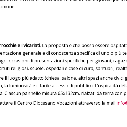
stimone.
rocchie e i vicariati
. La proposta è che possa essere ospitata
tazione generale e di conoscenza specifica di uno o più test
o, occasioni di presentazioni specifiche per giovani, ragazzi
tuti religiosi, scuole, ospedali e case di cura, santuari, realt
e il luogo più adatto (chiesa, salone, altri spazi anche civici 
o, la luminosità e il facile accesso di pubblico. L’ospitalità de
ta. Ciascun pannello misura 65x132cm, rialzati da terra con pie
attare il Centro Diocesano Vocazioni attraverso la mail
info