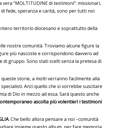
na vera “MOLTITUDINE di testimoni”: missionari,
 di fede, speranza e carità, sono per tutti noi
’intero territorio diocesano e soprattutto della
 delle nostre comunità. Troviamo alcune figure la
 figure più nascoste e corrispondono davvero ad
 di gruppo. Sono stati scelti senza la pretesa di
 queste storie, a molti verranno facilmente alla
specialisti. Anzi quello che si vorrebbe suscitare
anta di Dio in mezzo ad essa. Sarà questo anche
ontemporaneo ascolta più volentieri i testimoni
GLIA
. Che bello allora pensare a noi –comunità
sfogliare insieme questo album, per fare memoria