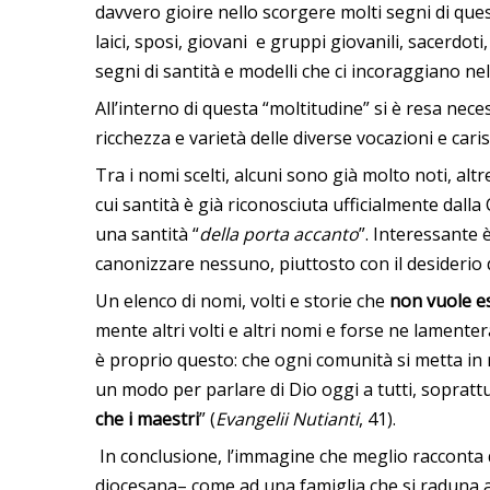
davvero gioire nello scorgere molti segni di qu
laici, sposi, giovani e gruppi giovanili, sacerdot
segni di santità e modelli che ci incoraggiano ne
All’interno di questa “moltitudine” si è resa nec
ricchezza e varietà delle diverse vocazioni e caris
Tra i nomi scelti, alcuni sono già molto noti, al
cui santità è già riconosciuta ufficialmente dall
una santità “
della porta accanto
”. Interessante 
canonizzare nessuno, piuttosto con il desiderio d
Un elenco di nomi, volti e storie che
non vuole e
mente altri volti e altri nomi e forse ne lamenter
è proprio questo: che ogni comunità si metta in 
un modo per parlare di Dio oggi a tutti, soprattu
che i maestri
” (
Evangelii Nutianti
, 41).
In conclusione, l’immagine che meglio racconta 
diocesana– come ad una famiglia che si raduna al